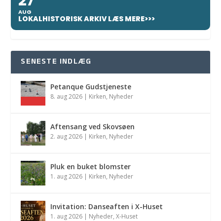
27
AUG
LOKALHISTORISK ARKIV LÆS MERE>>>
SENESTE INDLÆG
Petanque Gudstjeneste
8. aug 2026
|
Kirken
,
Nyheder
Aftensang ved Skovsøen
2. aug 2026
|
Kirken
,
Nyheder
Pluk en buket blomster
1. aug 2026
|
Kirken
,
Nyheder
Invitation: Danseaften i X-Huset
1. aug 2026
|
Nyheder
,
X-Huset