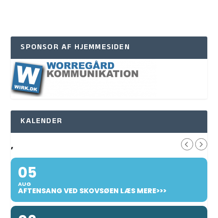
SPONSOR AF HJEMMESIDEN
KALENDER
,
05
AUG
AFTENSANG VED SKOVSØEN LÆS MERE>>>