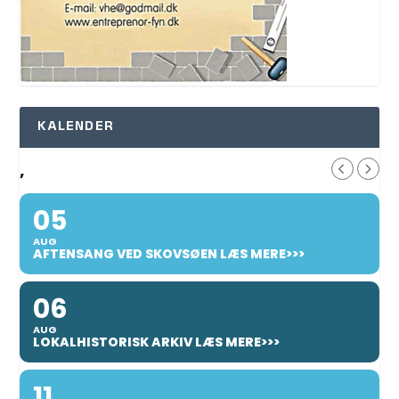
KALENDER
,
05
AUG
AFTENSANG VED SKOVSØEN LÆS MERE>>>
06
AUG
LOKALHISTORISK ARKIV LÆS MERE>>>
11