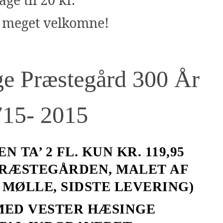
age til 20 kr.
r meget velkomne!
ge Præstegård 300 År
715- 2015
 TA’ 2 FL. KUN KR. 119,95
PRÆSTEGÅRDEN, MALET AF
L MØLLE, SIDSTE LEVERING)
MED VESTER HÆSINGE