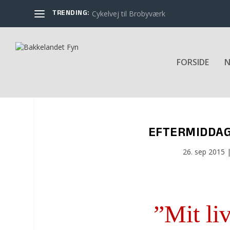
TRENDING:
Cykelvej til Brobyværk
FORSIDE
N
EFTERMIDDA
26. sep 2015
”Mit li