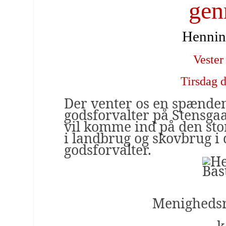
gen
Henning
Vester
Tirsdag d
Der venter os en spænden
godsforvalter på Stensga
vil komme ind på den sto
i landbrug og skovbrug i 
godsforvalter.
Menighedsr