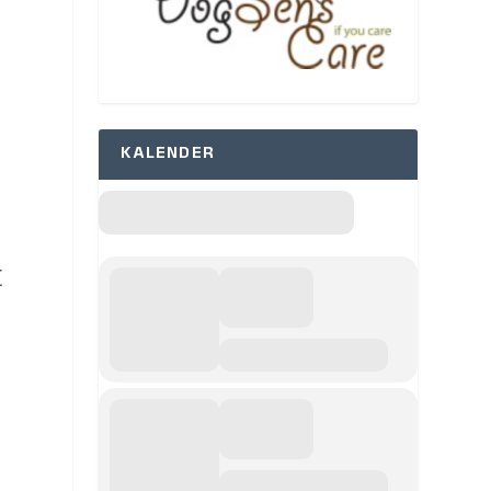
KALENDER
t