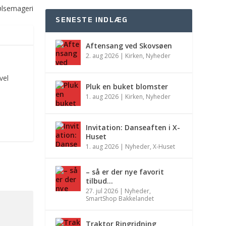
ølsemageri
SENESTE INDLÆG
Aftensang ved Skovsøen
2. aug 2026
|
Kirken
,
Nyheder
vel
Pluk en buket blomster
1. aug 2026
|
Kirken
,
Nyheder
Invitation: Danseaften i X-
Huset
1. aug 2026
|
Nyheder
,
X-Huset
– så er der nye favorit
tilbud…
27. jul 2026
|
Nyheder
,
SmartShop Bakkelandet
Traktor Ringridning