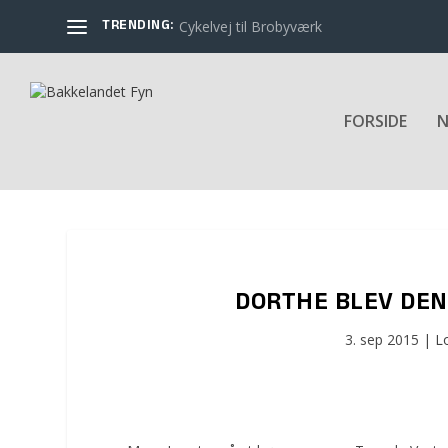
TRENDING:
Cykelvej til Brobyværk
FORSIDE
N
DORTHE BLEV DEN
3. sep 2015
|
L