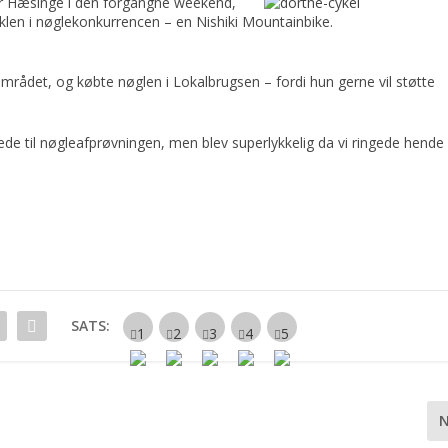
r Hæsinge i den forgangne weekend,
 cyklen i nøglekonkurrencen – en Nishiki Mountainbike.
området, og købte nøglen i Lokalbrugsen – fordi hun gerne vil støtte
tede til nøgleafprøvningen, men blev superlykkelig da vi ringede hende
SATS: