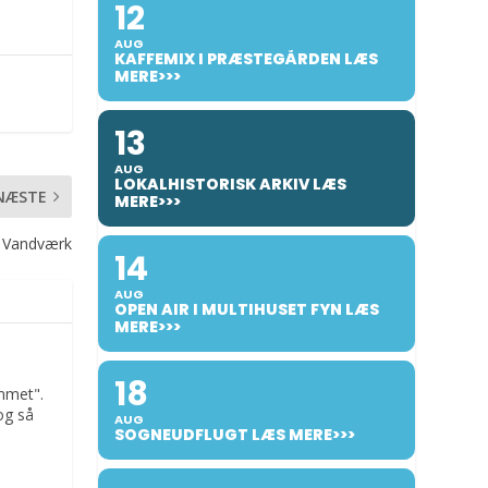
12
AUG
KAFFEMIX I PRÆSTEGÅRDEN LÆS
MERE>>>
13
AUG
LOKALHISTORISK ARKIV LÆS
NÆSTE
MERE>>>
e Vandværk
14
AUG
OPEN AIR I MULTIHUSET FYN LÆS
MERE>>>
18
mmet".
og så
AUG
SOGNEUDFLUGT LÆS MERE>>>