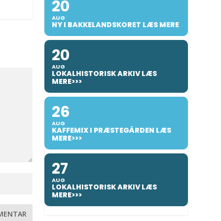
20
AUG
NY I BAKKELANDSKORET LÆS MERE
20
AUG
LOKALHISTORISK ARKIV LÆS
MERE>>>
26
AUG
KAFFEMIX I PRÆSTEGÅRDEN LÆS
MERE>>>
27
AUG
LOKALHISTORISK ARKIV LÆS
MERE>>>