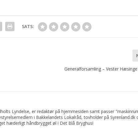
SATS:
Generalforsamling – Vester Hæsing
ndholts Lyndelse, er redaktør på hjemmesiden samt passer "maskinru
bestyrelsemedlem i Bakkelandets Lokalråd, tovholder på Syrenland.dk 
get hæderligt håndbrygget øl i Det Blå Bryghus!