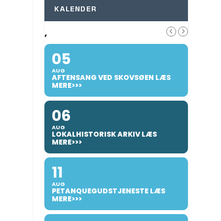
KALENDER
,
05
AUG
AFTENSANG VED SKOVSØEN LÆS
MERE>>>
06
AUG
LOKALHISTORISK ARKIV LÆS
MERE>>>
11
AUG
PETANQUEGUDSTJENESTE LÆS
MERE>>>