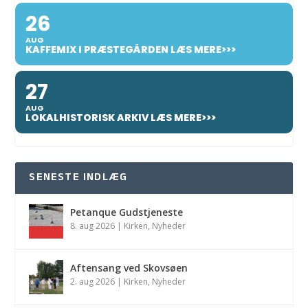
26
AUG
KAFFEMIX I PRÆSTEGÅRDEN LÆS MERE>>>
27
AUG
LOKALHISTORISK ARKIV LÆS MERE>>>
SENESTE INDLÆG
Petanque Gudstjeneste
8. aug 2026
|
Kirken
,
Nyheder
Aftensang ved Skovsøen
2. aug 2026
|
Kirken
,
Nyheder