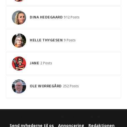
DINA HEDEGAARD
912 Posts
HELLE THYGESEN
9 Posts
JANE
2 Posts
OLE WORREGÅRD
252 Posts
Designet af
| Drevet af
Elegant Themes
WordPress
Send nyhederne til os
Annoncering
Redaktionen