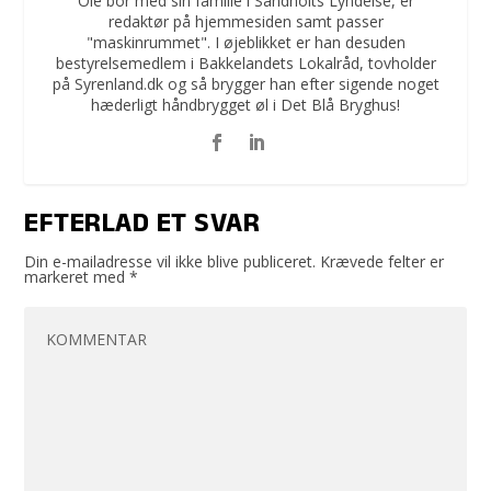
Ole bor med sin familie i Sandholts Lyndelse, er
redaktør på hjemmesiden samt passer
"maskinrummet". I øjeblikket er han desuden
bestyrelsemedlem i Bakkelandets Lokalråd, tovholder
på Syrenland.dk og så brygger han efter sigende noget
hæderligt håndbrygget øl i Det Blå Bryghus!
EFTERLAD ET SVAR
Din e-mailadresse vil ikke blive publiceret.
Krævede felter er
markeret med
*