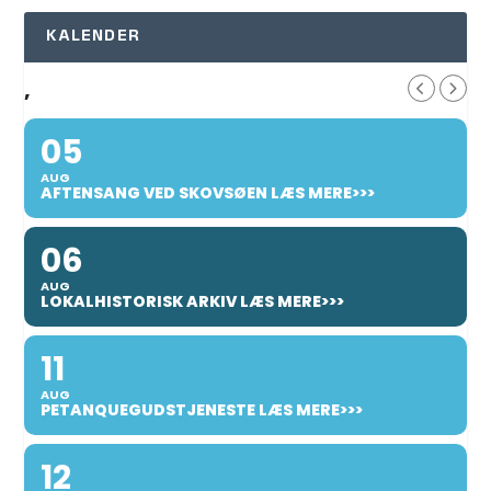
KALENDER
,
05
AUG
AFTENSANG VED SKOVSØEN LÆS MERE>>>
06
AUG
LOKALHISTORISK ARKIV LÆS MERE>>>
11
AUG
PETANQUEGUDSTJENESTE LÆS MERE>>>
12