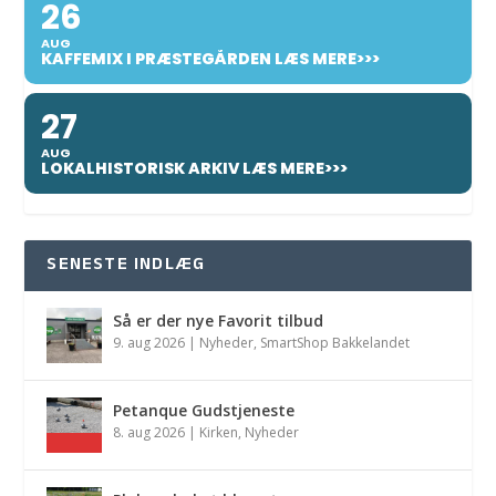
26
AUG
KAFFEMIX I PRÆSTEGÅRDEN LÆS MERE>>>
27
AUG
LOKALHISTORISK ARKIV LÆS MERE>>>
SENESTE INDLÆG
Så er der nye Favorit tilbud
9. aug 2026
|
Nyheder
,
SmartShop Bakkelandet
Petanque Gudstjeneste
8. aug 2026
|
Kirken
,
Nyheder