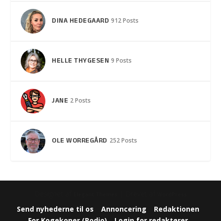
DINA HEDEGAARD
912 Posts
HELLE THYGESEN
9 Posts
JANE
2 Posts
OLE WORREGÅRD
252 Posts
Designet af
| Drevet af
Elegant Themes
WordPress
Send nyhederne til os
Annoncering
Redaktionen
For Kogekoner (Podio)
Login for redaktører