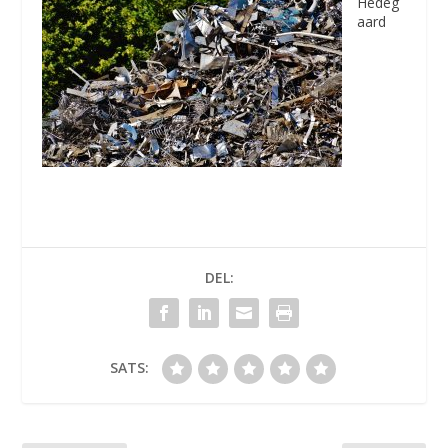
Hedeg
aard
DEL:
SATS: