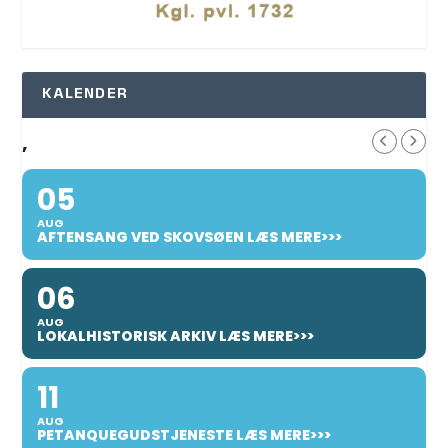
KALENDER
,
05
AUG
AFTENSANG VED SKOVSØEN LÆS MERE>>>
06
AUG
LOKALHISTORISK ARKIV LÆS MERE>>>
11
AUG
PETANQUEGUDSTJENESTE LÆS MERE>>>