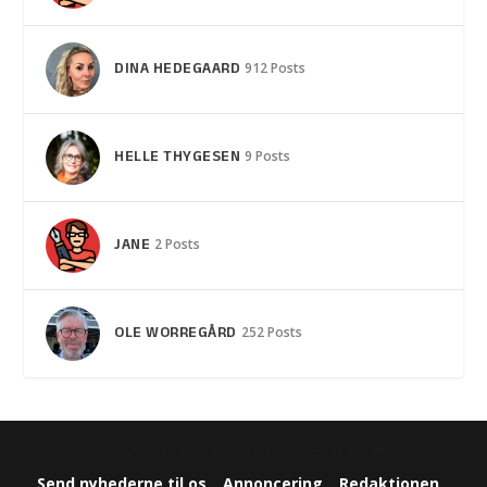
DINA HEDEGAARD
912 Posts
HELLE THYGESEN
9 Posts
JANE
2 Posts
OLE WORREGÅRD
252 Posts
Designet af
| Drevet af
Elegant Themes
WordPress
Send nyhederne til os
Annoncering
Redaktionen