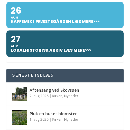
26
AUG
KAFFEMIX I PRÆSTEGÅRDEN LÆS MERE>>>
27
AUG
LOKALHISTORISK ARKIV LÆS MERE>>>
SENESTE INDLÆG
Aftensang ved Skovsøen
2. aug 2026
|
Kirken
,
Nyheder
Pluk en buket blomster
1. aug 2026
|
Kirken
,
Nyheder