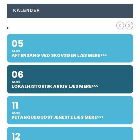
KALENDER
,
05
AUG
AFTENSANG VED SKOVSØEN LÆS MERE>>>
06
AUG
LOKALHISTORISK ARKIV LÆS MERE>>>
11
AUG
PETANQUEGUDSTJENESTE LÆS MERE>>>
12