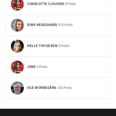
CHARLOTTE CLAUSEN
0 Posts
DINA HEDEGAARD
912 Posts
HELLE THYGESEN
9 Posts
JANE
2 Posts
OLE WORREGÅRD
252 Posts
Designet af
| Drevet af
Elegant Themes
WordPress