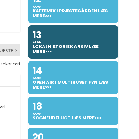
AUG
KAFFEMIX I PRÆSTEGÅRDEN LÆS
MERE>>>
13
AUG
LOKALHISTORISK ARKIV LÆS
NÆSTE
MERE>>>
nsekoncert
14
AUG
OPEN AIR I MULTIHUSET FYN LÆS
MERE>>>
18
vel
AUG
SOGNEUDFLUGT LÆS MERE>>>
20