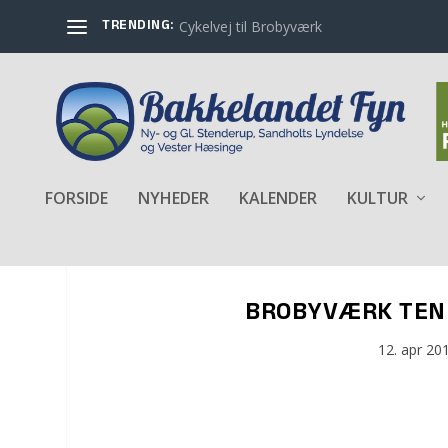
TRENDING:
Cykelvej til Brobyværk
FORSIDE
NYHEDER
KALENDER
KULTUR
BROBYVÆRK TENNI
12. apr 20