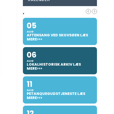
KALENDER
,
05
AUG
AFTENSANG VED SKOVSØEN LÆS
MERE>>>
06
AUG
LOKALHISTORISK ARKIV LÆS
MERE>>>
11
AUG
PETANQUEGUDSTJENESTE LÆS
MERE>>>
12