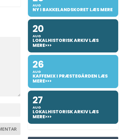
AUG
NY I BAKKELANDSKORET LÆS MERE
20
AUG
LOKALHISTORISK ARKIV LÆS
MERE>>>
26
AUG
KAFFEMIX I PRÆSTEGÅRDEN LÆS
MERE>>>
27
AUG
LOKALHISTORISK ARKIV LÆS
MERE>>>