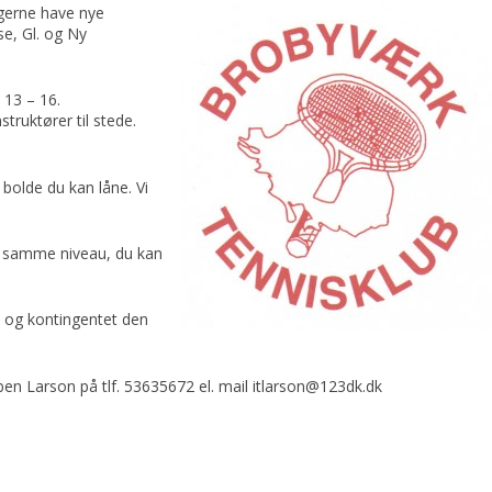
 gerne have nye
e, Gl. og Ny
 13 – 16.
struktører til stede.
bolde du kan låne. Vi
å samme niveau, du kan
e, og kontingentet den
rben Larson på tlf. 53635672 el. mail itlarson@123dk.dk