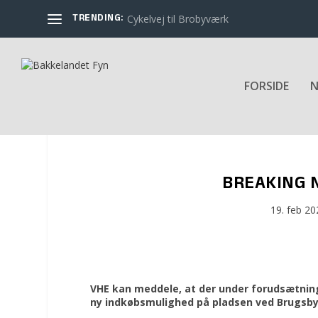
TRENDING:
Cykelvej til Brobyværk
FORSIDE
N
BREAKING N
19. feb 20
VHE kan meddele, at der under forudsætnin
ny indkøbsmulighed på pladsen ved Brugsb