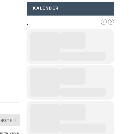
KALENDER
,
NÆSTE
inge Kirke.