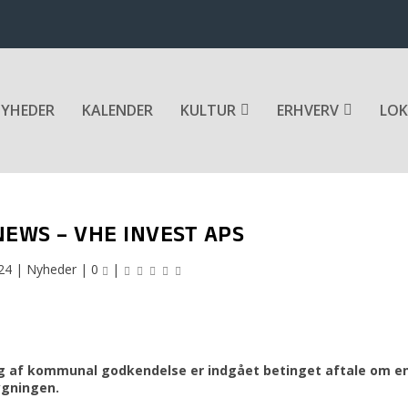
YHEDER
KALENDER
KULTUR
ERHVERV
LOK
EWS – VHE INVEST APS
24
|
Nyheder
|
0
|
g af kommunal godkendelse er indgået betinget aftale om e
ygningen.