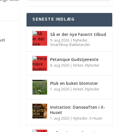
SENESTE INDLÆG
Så er der nye Favorit tilbud
vel
9. aug 2026
|
Nyheder
,
SmartShop Bakkelandet
Petanque Gudstjeneste
8. aug 2026
|
Kirken
,
Nyheder
Pluk en buket blomster
1. aug 2026
|
Kirken
,
Nyheder
Invitation: Danseaften i X-
Huset
1. aug 2026
|
Nyheder
,
X-Huset