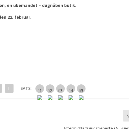
ion, en ubemandet – døgnåben butik.
en 22. februar.
SATS:
Eftermiddagsgudstjeneste i V. Hæs