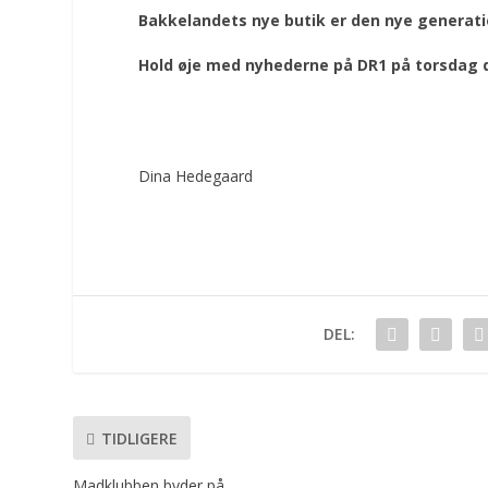
Bakkelandets nye butik er den nye generat
Hold øje med nyhederne på DR1 på torsdag d
Dina Hedegaard
DEL:
TIDLIGERE
Madklubben byder på…………