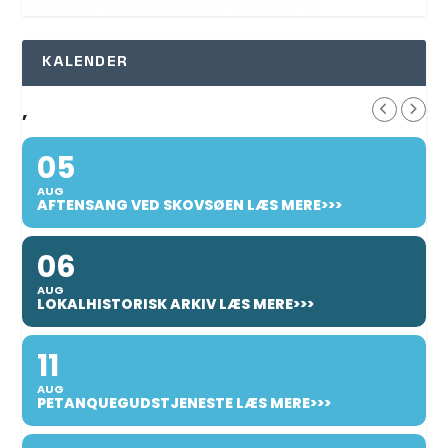
KALENDER
,
05
AUG
AFTENSANG VED SKOVSØEN LÆS MERE>>>
06
AUG
LOKALHISTORISK ARKIV LÆS MERE>>>
11
AUG
PETANQUEGUDSTJENESTE LÆS MERE>>>