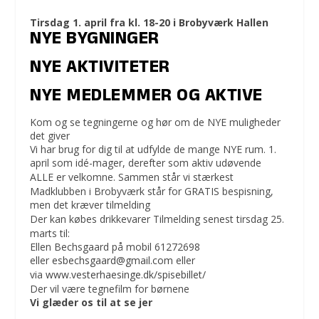
Tirsdag 1. april fra kl. 18-20 i Brobyværk Hallen
NYE BYGNINGER
NYE AKTIVITETER
NYE MEDLEMMER OG AKTIVE
Kom og se tegningerne og hør om de NYE muligheder
det giver
Vi har brug for dig til at udfylde de mange NYE rum. 1.
april som idé-mager, derefter som aktiv udøvende
ALLE er velkomne.
Sammen står vi stærkest
Madklubben i Brobyværk står for GRATIS bespisning,
men det kræver tilmelding
Der kan købes drikkevarer
Tilmelding senest tirsdag 25.
marts til:
Ellen Bechsgaard på mobil 61272698
eller
esbechsgaard@gmail.com
eller
via
www.vesterhaesinge.dk/spisebillet/
Der vil være tegnefilm for børnene
Vi glæder os til at se jer