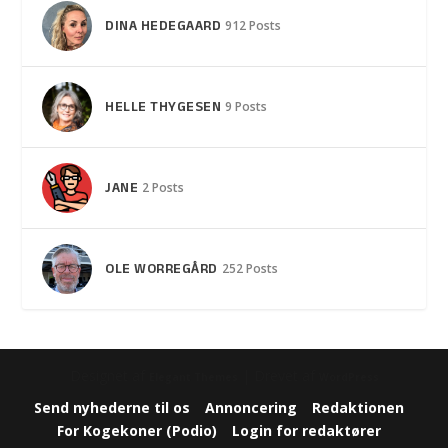
DINA HEDEGAARD
912 Posts
HELLE THYGESEN
9 Posts
JANE
2 Posts
OLE WORREGÅRD
252 Posts
Designet af
| Drevet af
Elegant Themes
WordPress
Send nyhederne til os
Annoncering
Redaktionen
For Kogekoner (Podio)
Login for redaktører