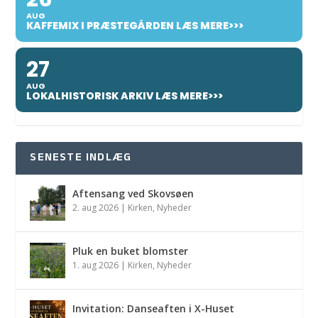
AUG
KAFFEMIX I PRÆSTEGÅRDEN LÆS MERE>>>
27
AUG
LOKALHISTORISK ARKIV LÆS MERE>>>
SENESTE INDLÆG
Aftensang ved Skovsøen
2. aug 2026
|
Kirken
,
Nyheder
Pluk en buket blomster
1. aug 2026
|
Kirken
,
Nyheder
Invitation: Danseaften i X-Huset