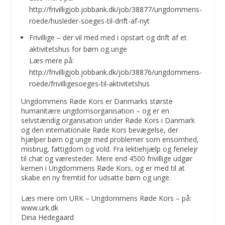
http://frivilligjob.jobbank.dk/job/38877/ungdommens-
roede/husleder-soeges-til-drift-af-nyt
Frivillige – der vil med med i opstart og drift af et
aktivitetshus for børn og unge
Læs mere på:
http://frivilligjob.jobbank.dk/job/38876/ungdommens-
roede/frivilligesoeges-til-aktivitetshus
Ungdommens Røde Kors er Danmarks største
humanitære ungdomsorganisation – og er en
selvstændig organisation under Røde Kors i Danmark
og den internationale Røde Kors bevægelse, der
hjælper børn og unge med problemer som ensomhed,
misbrug, fattigdom og vold. Fra lektiehjælp og ferielejr
til chat og væresteder. Mere end 4500 frivillige udgør
kernen i Ungdommens Røde Kors, og er med til at
skabe en ny fremtid for udsatte børn og unge.
Læs mere om URK – Ungdommens Røde Kors – på:
www.urk.dk
Dina Hedegaard