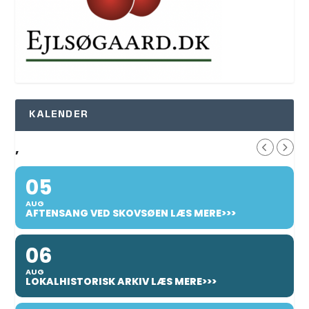
KALENDER
,
05
AUG
AFTENSANG VED SKOVSØEN LÆS MERE>>>
06
AUG
LOKALHISTORISK ARKIV LÆS MERE>>>