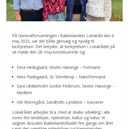
På Generalforsamlingen i Bakkelandets Lokalråd den 6.
maj 2025, var der både genvalg og nyvalg til
bestyrelsen. Det betyder, at bestyrelsen i Lokalrådet på
sit møde den 28. maj konstituerede sig:
Dina Hedegaard, Vester Hæsinge – Formand
Nina Fladegaard, Gl. Stenderup – Næstformand
Sara Ulrikkeholm Godsk Pedersen, Vester Hæsinge –
Medlem
Ole Worregård, Sandholts Lyndelse – Kasserer
Lokalrådet arbejder bl.a. med at skabe udvikling i alle
vores fire landsbyer, oplevelser, kultur og natur. Vi
udgiver desuden BakkelandsBladet fire gange om året
samt det ugentlige nyhedsbrev og hjemmesiden,