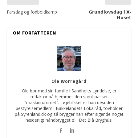
Farsdag og fodboldkamp
𝗚𝗿𝘂𝗻𝗱𝗹𝗼𝘃𝘀𝗱𝗮𝗴 𝗶 𝗫-
𝗛𝘂𝘀𝗲𝘁
OM FORFATTEREN
Ole Worregård
Ole bor med sin familie i Sandholts Lyndelse, er
redaktør på hjemmesiden samt passer
"maskinrummet". I øjeblikket er han desuden
bestyrelsemedlem i Bakkelandets Lokalråd, tovholder
på Syrenland.dk og så brygger han efter sigende noget
hæderligt håndbrygget øl i Det Blå Bryghus!