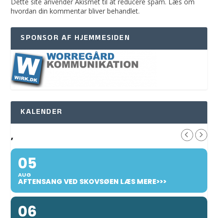
Dette site anvender Akismet til at reducere spam.
Læs om
hvordan din kommentar bliver behandlet
.
SPONSOR AF HJEMMESIDEN
KALENDER
,
05
AUG
AFTENSANG VED SKOVSØEN LÆS MERE>>>
06