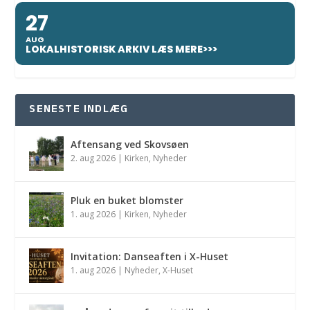
27
AUG
LOKALHISTORISK ARKIV LÆS MERE>>>
SENESTE INDLÆG
Aftensang ved Skovsøen
2. aug 2026
|
Kirken
,
Nyheder
Pluk en buket blomster
1. aug 2026
|
Kirken
,
Nyheder
Invitation: Danseaften i X-Huset
1. aug 2026
|
Nyheder
,
X-Huset