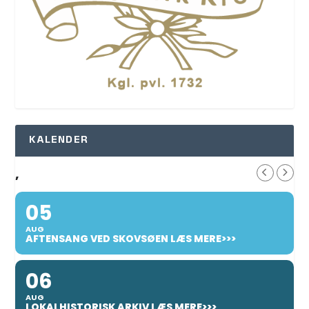
KALENDER
,
05
AUG
AFTENSANG VED SKOVSØEN LÆS MERE>>>
06
AUG
LOKALHISTORISK ARKIV LÆS MERE>>>