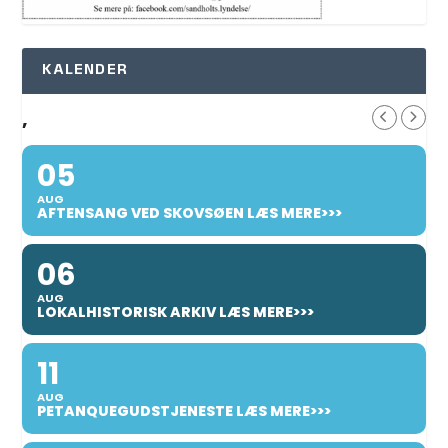
KALENDER
,
05
AUG
AFTENSANG VED SKOVSØEN LÆS MERE>>>
06
AUG
LOKALHISTORISK ARKIV LÆS MERE>>>
11
AUG
PETANQUEGUDSTJENESTE LÆS MERE>>>