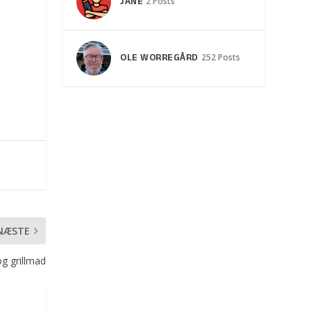
JANE
2 Posts
OLE WORREGÅRD
252 Posts
NÆSTE
g grillmad