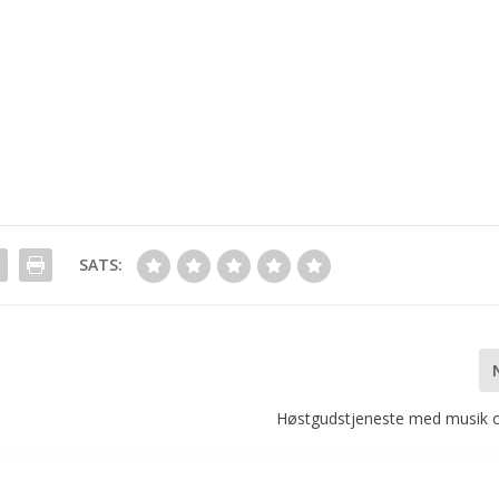
)
SATS:
Høstgudstjeneste med musik o