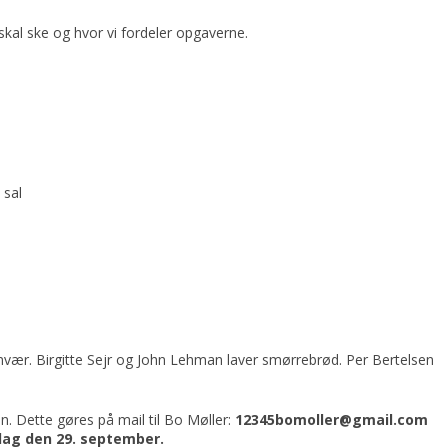
kal ske og hvor vi fordeler opgaverne.
 sal
amvær. Birgitte Sejr og John Lehman laver smørrebrød. Per Bertelsen
n. Dette gøres på mail til Bo Møller:
12345bomoller@gmail.com
sdag den 29. september.