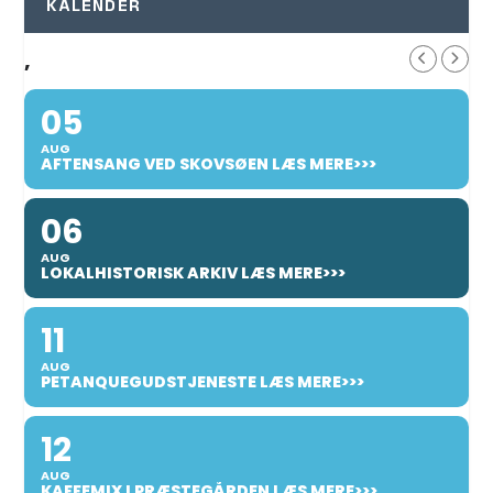
KALENDER
,
05
AUG
AFTENSANG VED SKOVSØEN LÆS MERE>>>
06
AUG
LOKALHISTORISK ARKIV LÆS MERE>>>
11
AUG
PETANQUEGUDSTJENESTE LÆS MERE>>>
12
AUG
KAFFEMIX I PRÆSTEGÅRDEN LÆS MERE>>>