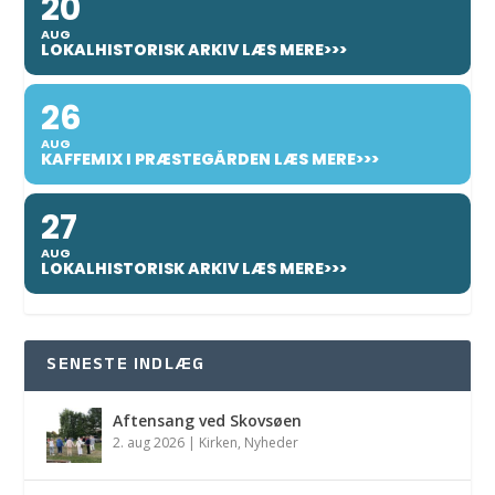
20
AUG
LOKALHISTORISK ARKIV LÆS MERE>>>
26
AUG
KAFFEMIX I PRÆSTEGÅRDEN LÆS MERE>>>
27
AUG
LOKALHISTORISK ARKIV LÆS MERE>>>
SENESTE INDLÆG
Aftensang ved Skovsøen
2. aug 2026
|
Kirken
,
Nyheder