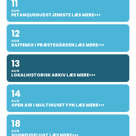
11
AUG
PETANQUEGUDSTJENESTE LÆS MERE>>>
12
AUG
KAFFEMIX I PRÆSTEGÅRDEN LÆS MERE>>>
13
AUG
LOKALHISTORISK ARKIV LÆS MERE>>>
14
AUG
OPEN AIR I MULTIHUSET FYN LÆS MERE>>>
18
AUG
SOGNEUDFLUGT LÆS MERE>>>