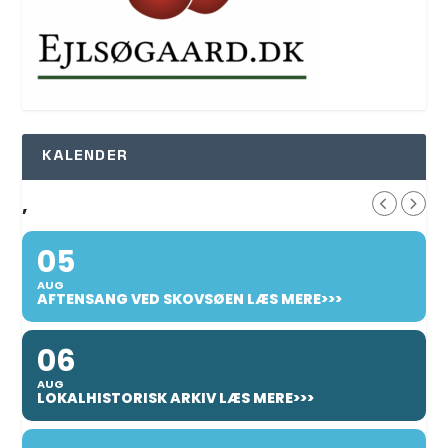
KALENDER
,
05
AUG
AFTENSANG VED SKOVSØEN LÆS MERE>>>
06
AUG
LOKALHISTORISK ARKIV LÆS MERE>>>