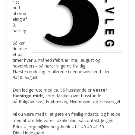
r et
bud
til omd
eling af
3.
halvleg.
Så kan
du afse
et par
timer hver 3. måned (februar, maj, august og
november) – så hører vi gerne fra dig.
Næste omdeling er allerede i denne weekend den
9./10. august.
Den ledige rute med ca. 95 husstande er
Vester
Hæsinge midt,
som dækker over husstande
på Rolighedsvej, Engbækvej, Nydamsvej og Ellevænget
Vil du være med til at gøre en frivillig indsats, og hjælpe
med at omdele vores lokale blad, så kontakt Jørgen
Brink – jorgen@lindberg-brink – tlf. 40 40 41 30
Dina Hedegaard