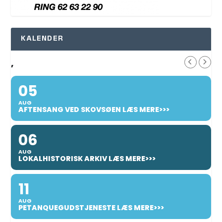
KALENDER
,
05
AUG
AFTENSANG VED SKOVSØEN LÆS MERE>>>
06
AUG
LOKALHISTORISK ARKIV LÆS MERE>>>
11
AUG
PETANQUEGUDSTJENESTE LÆS MERE>>>