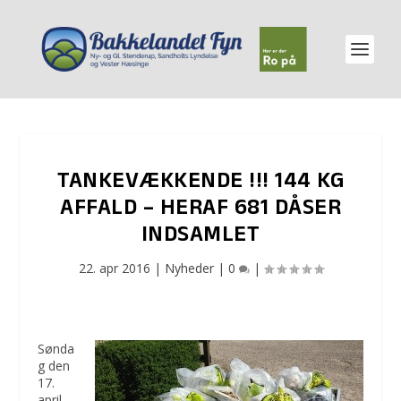
TANKEVÆKKENDE !!! 144 KG
AFFALD – HERAF 681 DÅSER
INDSAMLET
22. apr 2016
|
Nyheder
|
0
|
Sønda
g den
17.
april