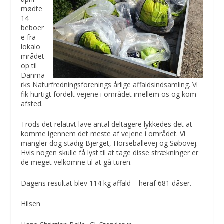
mødte
14
beboer
e fra
lokalo
mrådet
op til
Danma
rks Naturfredningsforenings årlige affaldsindsamling. Vi
fik hurtigt fordelt vejene i området imellem os og kom
afsted.
Trods det relativt lave antal deltagere lykkedes det at
komme igennem det meste af vejene i området. Vi
mangler dog stadig Bjerget, Horseballevej og Søbovej.
Hvis nogen skulle få lyst til at tage disse strækninger er
de meget velkomne til at gå turen.
Dagens resultat blev 114 kg affald – heraf 681 dåser.
Hilsen