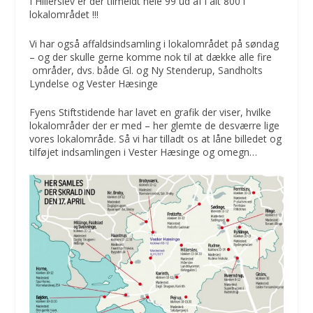
I Hillerslev er der tilmeldt hele 99 ud af i alt 800 i
lokalområdet !!!
Vi har også affaldsindsamling i lokalområdet på søndag
– og der skulle gerne komme nok til at dække alle fire
områder, dvs. både Gl. og Ny Stenderup, Sandholts
Lyndelse og Vester Hæsinge
Fyens Stiftstidende har lavet en grafik der viser, hvilke
lokalområder der er med – her glemte de desværre lige
vores lokalområde. Så vi har tilladt os at låne billedet og
tilføjet indsamlingen i Vester Hæsinge og omegn…