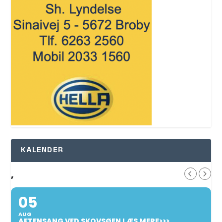
KALENDER
,
05
AUG
AFTENSANG VED SKOVSØEN LÆS MERE>>>