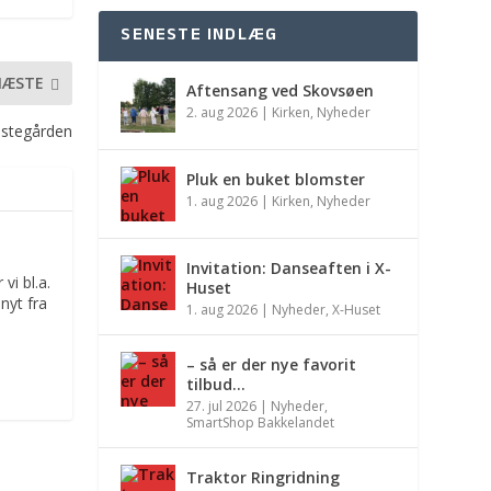
SENESTE INDLÆG
NÆSTE
Aftensang ved Skovsøen
2. aug 2026
|
Kirken
,
Nyheder
æstegården
Pluk en buket blomster
1. aug 2026
|
Kirken
,
Nyheder
Invitation: Danseaften i X-
vi bl.a.
Huset
nyt fra
1. aug 2026
|
Nyheder
,
X-Huset
– så er der nye favorit
tilbud…
27. jul 2026
|
Nyheder
,
SmartShop Bakkelandet
Traktor Ringridning