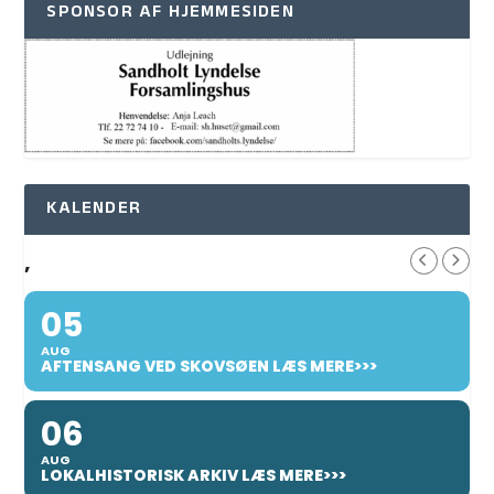
SPONSOR AF HJEMMESIDEN
KALENDER
,
05
AUG
AFTENSANG VED SKOVSØEN LÆS MERE>>>
06
AUG
LOKALHISTORISK ARKIV LÆS MERE>>>