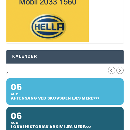
KALENDER
,
05
AUG
AFTENSANG VED SKOVSØEN LÆS MERE>>>
06
AUG
LOKALHISTORISK ARKIV LÆS MERE>>>