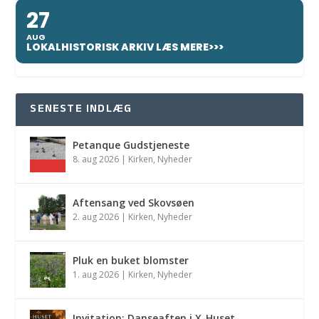
27
AUG
LOKALHISTORISK ARKIV LÆS MERE>>>
SENESTE INDLÆG
Petanque Gudstjeneste
8. aug 2026
|
Kirken
,
Nyheder
Aftensang ved Skovsøen
2. aug 2026
|
Kirken
,
Nyheder
Pluk en buket blomster
1. aug 2026
|
Kirken
,
Nyheder
Invitation: Danseaften i X-Huset