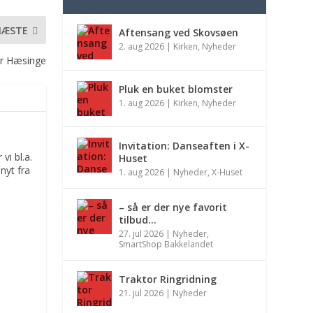
NÆSTE
Aftensang ved Skovsøen
2. aug 2026
|
Kirken
,
Nyheder
er Hæsinge
Pluk en buket blomster
1. aug 2026
|
Kirken
,
Nyheder
Invitation: Danseaften i X-
vi bl.a.
Huset
nyt fra
1. aug 2026
|
Nyheder
,
X-Huset
– så er der nye favorit
tilbud…
27. jul 2026
|
Nyheder
,
SmartShop Bakkelandet
Traktor Ringridning
21. jul 2026
|
Nyheder