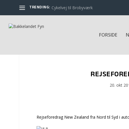
TRENDING:
Cykelvej til Brobyværk
FORSIDE
N
REJSEFORE
20. okt 20
Rejseforedrag New Zealand fra Nord til Syd i au