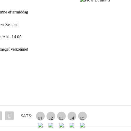
denne eftermiddag
 New
Zealand.
er kl. 14.00
er meget velkomne!
SATS: