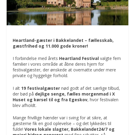
Heartland-gæster i Bakkelandet – fællesskab,
gæstfrihed og 11.000 gode kroner!
I forbindelse med årets
Heartland Festival
valgte fem
familier i vores område at åbne deres hjem for
festivalgæster, der ønskede at overnatte under mere
private og hyggelige forhold.
I alt
19 festivalgæster
nød godt af det særlige tilbud,
der bød på
dejlige senge, fælles morgenmad i X
Huset og kørsel til og fra Egeskov
, hvor festivalen
blev afholdt.
Mange frivillige hænder var i sving for at sikre, at
gæsterne fik en god oplevelse – og det lykkedes til
fulde!
Vores lokale slagter, Bakkelandet24/7 og
mejeri bidrog generøst
med fine rabatter, så