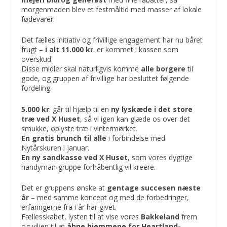
morgenmaden blev et festmåltid med masser af lokale
fødevarer.
Det fælles initiativ og frivillige engagement har nu båret
frugt –
i alt 11.000 kr
. er kommet i kassen som
overskud.
Disse midler skal naturligvis komme
alle borgere
til
gode, og gruppen af frivillige har besluttet følgende
fordeling:
5.000 kr
. går til hjælp til en
ny lyskæde
i det store
træ ved X Huset
, så vi igen kan glæde os over det
smukke, oplyste træ i vintermørket.
En
gratis brunch til alle
i forbindelse med
Nytårskuren i januar.
En ny sandkasse ved X Huset
, som vores dygtige
handyman-gruppe forhåbentlig vil kreere.
Det er gruppens ønske at
gentage succesen næste
år
– med samme koncept og med de forbedringer,
erfaringerne fra i år har givet.
Fællesskabet, lysten til at vise vores
Bakkeland
frem
og viljen til at
åbne hjemmene for Heartland-