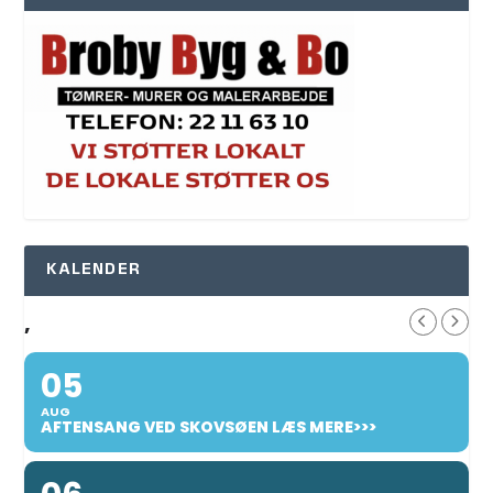
KALENDER
,
05
AUG
AFTENSANG VED SKOVSØEN LÆS MERE>>>