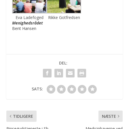
Eva Ladefoged
Rikke Gotfredsen
Menighedsrådet
Bent Hansen
DEL:
SATS:
TIDLIGERE
NÆSTE
Pinsegudstjeneste i Sh.
Medicinhaverne ved