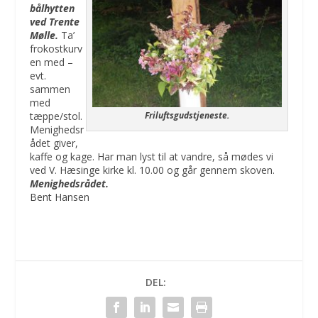
bålhytten
ved Trente
Mølle.
Ta’
frokostkurv
en med –
evt.
sammen
med
Friluftsgudstjeneste.
tæppe/stol.
Menighedsr
ådet giver,
kaffe og kage. Har man lyst til at vandre, så mødes vi
ved V. Hæsinge kirke kl. 10.00 og går gennem skoven.
Menighedsrådet.
Bent Hansen
DEL: