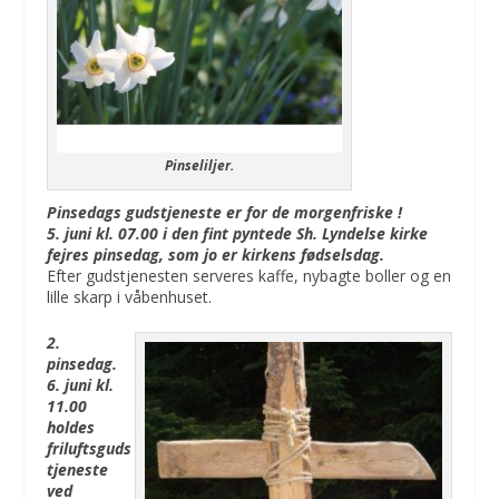
Pinseliljer.
Pinsedags gudstjeneste er for de morgenfriske !
5. juni kl. 07.00 i den fint pyntede Sh. Lyndelse kirke
fejres pinsedag, som jo er kirkens fødselsdag.
Efter gudstjenesten serveres kaffe, nybagte boller og en
lille skarp i våbenhuset.
2.
pinsedag.
6. juni kl.
11.00
holdes
friluftsguds
tjeneste
ved