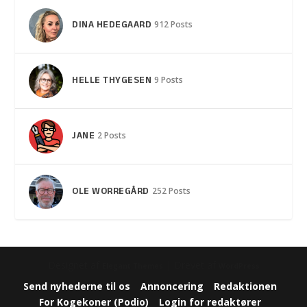
DINA HEDEGAARD
912 Posts
HELLE THYGESEN
9 Posts
JANE
2 Posts
OLE WORREGÅRD
252 Posts
Designet af
| Drevet af
Elegant Themes
WordPress
Send nyhederne til os
Annoncering
Redaktionen
For Kogekoner (Podio)
Login for redaktører