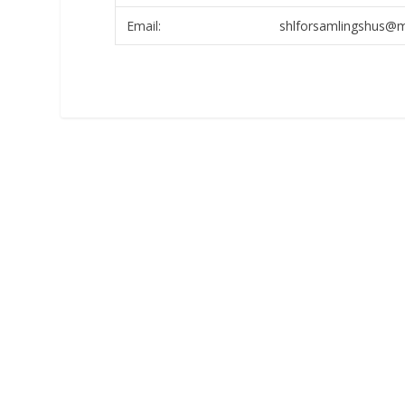
Email:
shlforsamlingshus@m