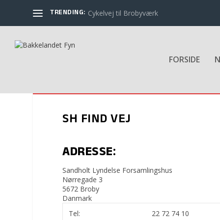
TRENDING:
Cykelvej til Brobyværk
FORSIDE
N
SH FIND VEJ
ADRESSE:
Sandholt Lyndelse Forsamlingshus
Nørregade 3
5672 Broby
Danmark
Tel:
22 72 74 10