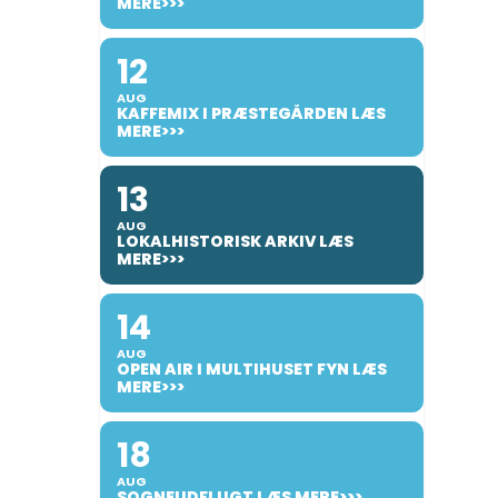
MERE>>>
12
AUG
KAFFEMIX I PRÆSTEGÅRDEN LÆS
MERE>>>
13
AUG
LOKALHISTORISK ARKIV LÆS
MERE>>>
14
AUG
OPEN AIR I MULTIHUSET FYN LÆS
MERE>>>
18
AUG
SOGNEUDFLUGT LÆS MERE>>>