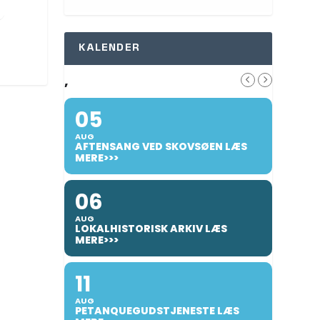
KALENDER
,
05
AUG
AFTENSANG VED SKOVSØEN LÆS
MERE>>>
06
AUG
LOKALHISTORISK ARKIV LÆS
MERE>>>
11
AUG
PETANQUEGUDSTJENESTE LÆS