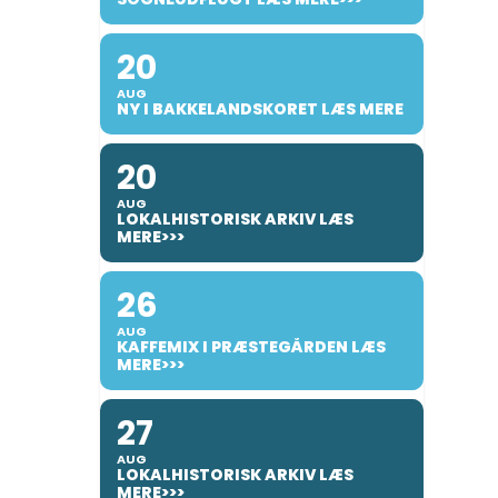
20
AUG
NY I BAKKELANDSKORET LÆS MERE
20
AUG
LOKALHISTORISK ARKIV LÆS
MERE>>>
26
AUG
KAFFEMIX I PRÆSTEGÅRDEN LÆS
MERE>>>
27
AUG
LOKALHISTORISK ARKIV LÆS
MERE>>>