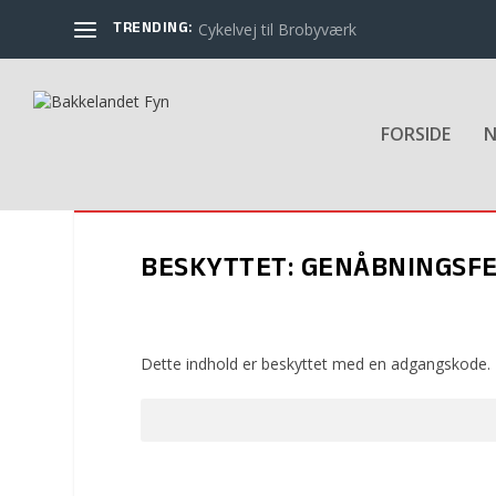
TRENDING:
Cykelvej til Brobyværk
FORSIDE
N
BESKYTTET: GENÅBNINGSFE
Dette indhold er beskyttet med en adgangskode. 
Adgangskode: