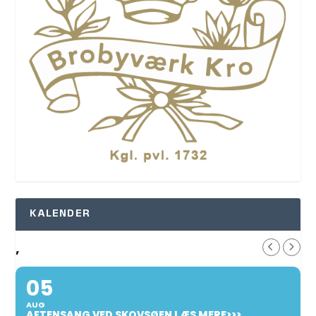
KALENDER
,
05
AUG
AFTENSANG VED SKOVSØEN LÆS MERE>>>