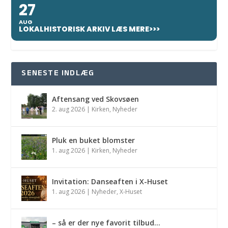
27
AUG
LOKALHISTORISK ARKIV LÆS MERE>>>
SENESTE INDLÆG
Aftensang ved Skovsøen
2. aug 2026
|
Kirken
,
Nyheder
Pluk en buket blomster
1. aug 2026
|
Kirken
,
Nyheder
Invitation: Danseaften i X-Huset
1. aug 2026
|
Nyheder
,
X-Huset
– så er der nye favorit tilbud…