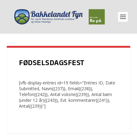
FØDSELSDAGSFEST
[vfb-display-entries id=19 fields=”Entries ID, Date
Submitted, Navn{{237}}, Email{{238}},
Telefon{{242}}, Antal voksne{{239}}, Antal børn
(under 12 år){{243}}, Evt. kommentarer{{241}},
Antal{{239}}”]