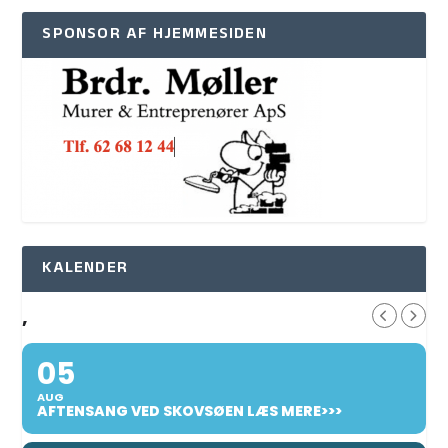
SPONSOR AF HJEMMESIDEN
KALENDER
,
05
AUG
AFTENSANG VED SKOVSØEN LÆS MERE>>>