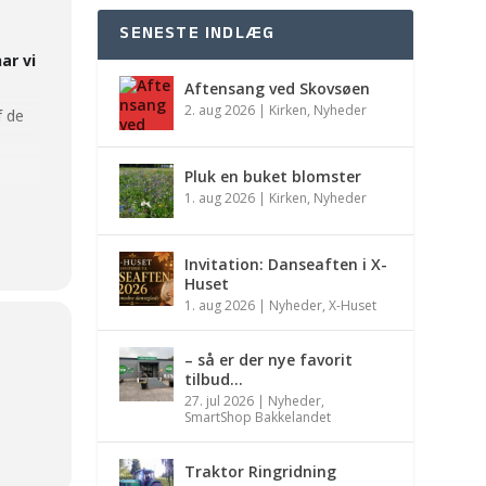
SENESTE INDLÆG
ar vi
Aftensang ved Skovsøen
2. aug 2026
|
Kirken
,
Nyheder
f de
Pluk en buket blomster
1. aug 2026
|
Kirken
,
Nyheder
Invitation: Danseaften i X-
Huset
1. aug 2026
|
Nyheder
,
X-Huset
– så er der nye favorit
tilbud…
27. jul 2026
|
Nyheder
,
SmartShop Bakkelandet
Traktor Ringridning