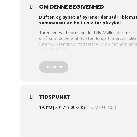
OM DENNE BEGIVENHED
Duften og synet af syrener der står i blomst
sammensat en helt unik tur på cykel.
Turen ledes af vores guide, Lilly Møller, der fø
små snoede veje til Gl. Stenderup. Undervejs blive
Efter Gl. Stenderup fortsætter vi op gennem en a
Horseballevej 7.
Her bydes der på gratis kaffe og der er mulighed 
Alle kan deltage på turen og tilmelding er ikke nø
MERE
Der er mulighed for at parkerer evt. bil ved Brug
Sluttidspunktet er cirka.
TIDSPUNKT
19. maj 2017
19:00
-
20:30
(GMT+02:00)