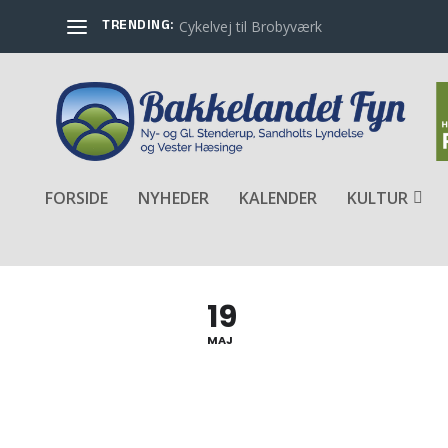
TRENDING:
Cykelvej til Brobyværk
FORSIDE
NYHEDER
KALENDER
KULTUR
PÅ CYKEL GENNEM SYRENLA
19
MAJ