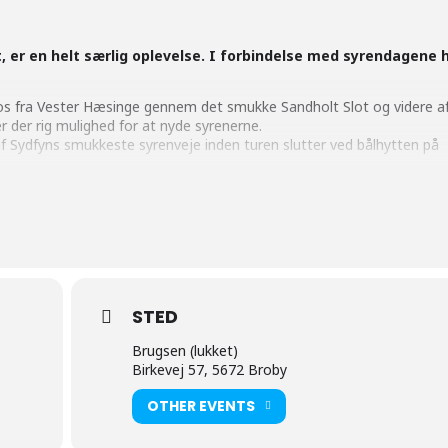
, er en helt særlig oplevelse. I forbindelse med syrendagene h
rer os fra Vester Hæsinge gennem det smukke Sandholt Slot og videre a
r der rig mulighed for at nyde syrenerne.
f Sydfyns smukkeste syrenveje inden turen slutter ved bålhytten på
for at smage på syrensnaps eller syrenlikør
dvendig.
sen i Vester Hæsinge.
STED
Brugsen (lukket)
Birkevej 57, 5672 Broby
OTHER EVENTS