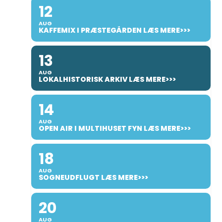
12
AUG
KAFFEMIX I PRÆSTEGÅRDEN LÆS MERE>>>
13
AUG
LOKALHISTORISK ARKIV LÆS MERE>>>
14
AUG
OPEN AIR I MULTIHUSET FYN LÆS MERE>>>
18
AUG
SOGNEUDFLUGT LÆS MERE>>>
20
AUG