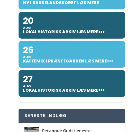
NY I BAKKELANDSKORET LÆS MERE
20
AUG
LOKALHISTORISK ARKIV LÆS MERE>>>
26
AUG
KAFFEMIX I PRÆSTEGÅRDEN LÆS MERE>>>
27
AUG
LOKALHISTORISK ARKIV LÆS MERE>>>
SENESTE INDLÆG
Petanque Gudstjeneste