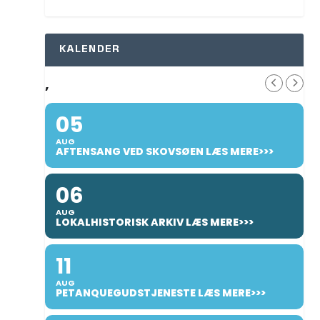
KALENDER
,
05
AUG
AFTENSANG VED SKOVSØEN LÆS MERE>>>
06
AUG
LOKALHISTORISK ARKIV LÆS MERE>>>
11
AUG
PETANQUEGUDSTJENESTE LÆS MERE>>>