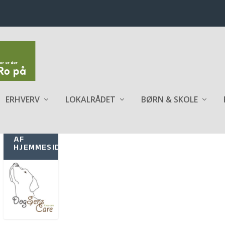
ERHVERV
LOKALRÅDET
BØRN & SKOLE
SPONSOR
AF
HJEMMESIDEN