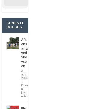
SENESTE
INDLÆG
Aft
ens
ang
ved
Sko
vsø
en
2.
aug
2026
|
Kirke
n
,
Nyh
eder
Plu