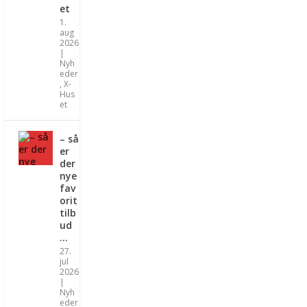
et
1.
aug
2026
|
Nyh
eder
,
X-
Hus
et
– så
er
der
nye
fav
orit
tilb
ud
…
27.
jul
2026
|
Nyh
eder