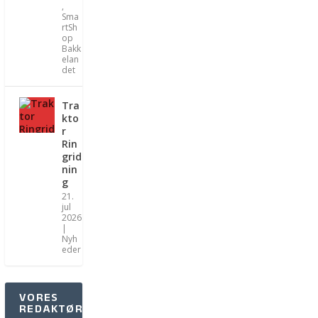
,
Sma
rtSh
op
Bakk
elan
det
Tra
kto
r
Rin
grid
nin
g
21.
jul
2026
|
Nyh
eder
VORES
REDAKTØRER