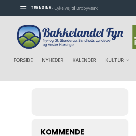
TRENDING:
Cykelvej til Brobyværk
FORSIDE
NYHEDER
KALENDER
KULTUR
EVENTS BY THIS ORGANIZER
KOMMENDE