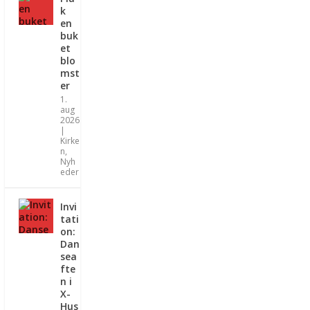
k
en
buk
et
blo
mst
er
1.
aug
2026
|
Kirke
n
,
Nyh
eder
Invi
tati
on:
Dan
sea
fte
n i
X-
Hus