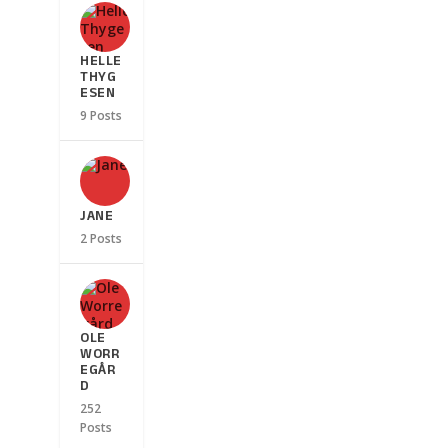
HELLE
THYG
ESEN
9 Posts
JANE
2 Posts
OLE
WORR
EGÅR
D
252
Posts