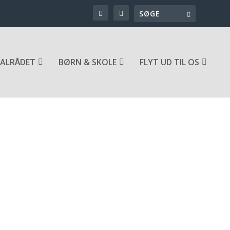
ALRÅDET
BØRN & SKOLE
FLYT UD TIL OS