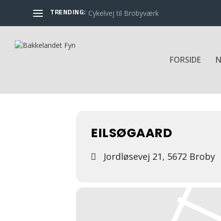
TRENDING:
Cykelvej til Brobyværk
FORSIDE
N
EVENTS AT THIS LOCATIO
EILSØGAARD
Jordløsevej 21, 5672 Broby