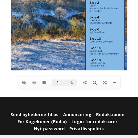
Designet af
| Drevet af
Elegant Themes
WordPress
Send nyhederne til os
Annoncering
Redaktionen
For Kogekoner (Podio)
Login for redaktører
Nyt password
Privatlivspolitik