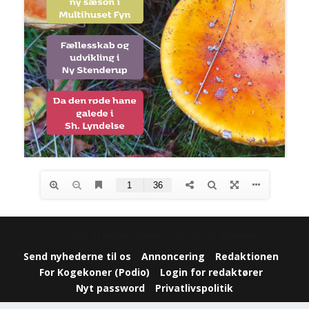
Designet af
| Drevet af
Elegant Themes
WordPress
Send nyhederne til os
Annoncering
Redaktionen
For Kogekoner (Podio)
Login for redaktører
Nyt password
Privatlivspolitik