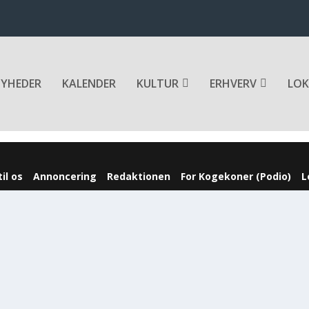
YHEDER
KALENDER
KULTUR
ERHVERV
LOK
il os
Annoncering
Redaktionen
For Kogekoner (Podio)
L