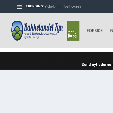
TRENDING:
Cykelvej til Brobyværk
FORSIDE
N
Designet af
| Drevet af
Elegant Themes
WordPress
Send nyhederne t