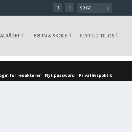
ALRÅDET
BØRN & SKOLE
FLYT UD TIL OS
ogin for redaktører
Nyt password
Privatlivspolitik