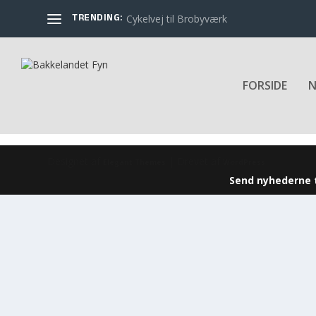
TRENDING:
Cykelvej til Brobyværk
FORSIDE
N
Designet af
| Drevet af
Elegant Themes
WordPress
Send nyhederne t