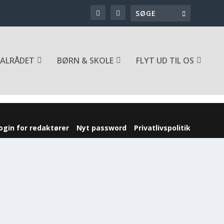
ALRÅDET
BØRN & SKOLE
FLYT UD TIL OS
ogin for redaktører
Nyt password
Privatlivspolitik