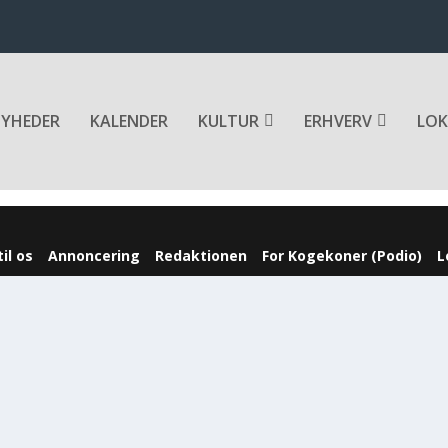
YHEDER
KALENDER
KULTUR
ERHVERV
LOK
il os
Annoncering
Redaktionen
For Kogekoner (Podio)
L