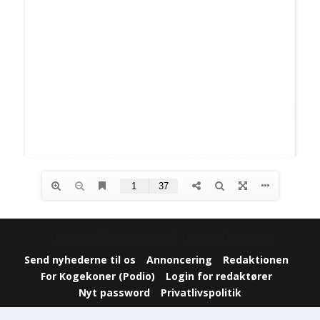
Designet af
| Drevet af
Elegant Themes
WordPress
Send nyhederne til os
Annoncering
Redaktionen
For Kogekoner (Podio)
Login for redaktører
Nyt password
Privatlivspolitik